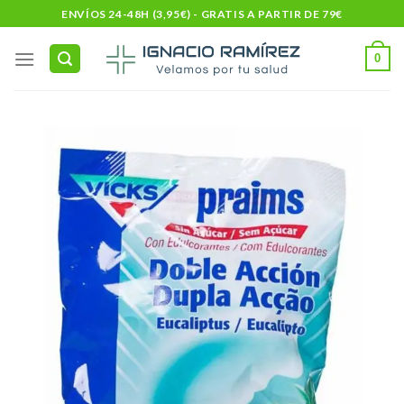
Skip
ENVÍOS 24-48H (3,95€) - GRATIS A PARTIR DE 79€
to
content
0