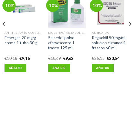
-10%
-10%
-10%
ANTIHISTAMÍNICOS TÓPICOS
DIGESTIVO-METABOLISMO
ANTICAÍDA
Fenergan 20 mg/g
Salcedol polvo
Regaxidil 50 mg/ml
crema 1 tubo 30 g
efervescente 1
solucion cutanea 4
frasco 125 ml
frascos 60 ml
El
El
El
El
El
El
€
10,18
€
9,16
€
10,69
€
9,62
€
26,15
€
23,54
precio
precio
precio
precio
precio
precio
original
actual
original
actual
original
actual
AÑADIR
AÑADIR
AÑADIR
era:
es:
era:
es:
era:
es:
€10,18.
€9,16.
€10,69.
€9,62.
€26,15.
€23,54.