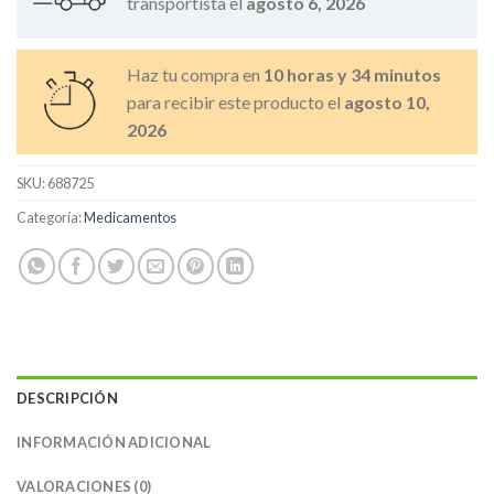
transportista el
agosto 6, 2026
Haz tu compra en
10 horas y 34 minutos
para recibir este producto el
agosto 10,
2026
SKU:
688725
Categoría:
Medicamentos
DESCRIPCIÓN
INFORMACIÓN ADICIONAL
VALORACIONES (0)