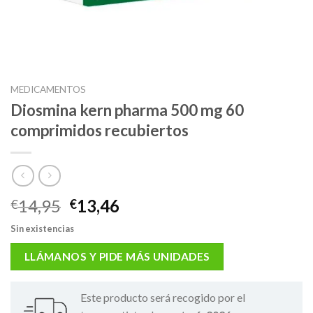
MEDICAMENTOS
Diosmina kern pharma 500 mg 60
comprimidos recubiertos
El
El
14,95
13,46
€
€
precio
precio
Sin existencias
original
actual
era:
es:
LLÁMANOS Y PIDE MÁS UNIDADES
€14,95.
€13,46.
Este producto será recogido por el