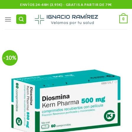
Skip
ENVÍOS 24-48H (3,95€) - GRATIS A PARTIR DE 79€
to
content
0
-10%