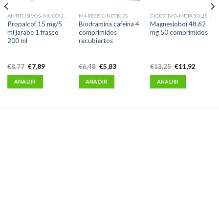
ANTITUSIVOS-MUCOLÍTICOS-EXPECTORANTES
MAREOS CINÉTICOS
DIGESTIVO-METABOLISMO
Propalcof 15 mg/5
Biodramina cafeina 4
Magnesioboi 48,62
ml jarabe 1 frasco
comprimidos
mg 50 comprimidos
200 ml
recubiertos
El
El
El
El
El
El
€
8,77
€
7,89
€
6,48
€
5,83
€
13,25
€
11,92
precio
precio
precio
precio
precio
precio
original
actual
original
actual
original
actual
AÑADIR
AÑADIR
AÑADIR
era:
es:
era:
es:
era:
es:
€8,77.
€7,89.
€6,48.
€5,83.
€13,25.
€11,92.