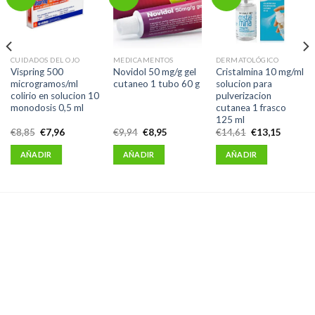
CUIDADOS DEL OJO
MEDICAMENTOS
DERMATOLÓGICO
Vispring 500
Novidol 50 mg/g gel
Cristalmina 10 mg/ml
microgramos/ml
cutaneo 1 tubo 60 g
solucion para
colirio en solucion 10
pulverizacion
monodosis 0,5 ml
cutanea 1 frasco
125 ml
El
El
El
El
El
El
€
8,85
€
7,96
€
9,94
€
8,95
€
14,61
€
13,15
precio
precio
precio
precio
precio
precio
original
actual
original
actual
original
actual
AÑADIR
AÑADIR
AÑADIR
era:
es:
era:
es:
era:
es:
€8,85.
€7,96.
€9,94.
€8,95.
€14,61.
€13,15.