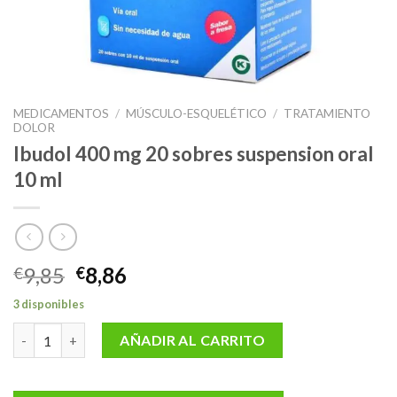
MEDICAMENTOS
/
MÚSCULO-ESQUELÉTICO
/
TRATAMIENTO
DOLOR
Ibudol 400 mg 20 sobres suspension oral
10 ml
El
El
9,85
8,86
€
€
precio
precio
3 disponibles
original
actual
Ibudol 400 mg 20 sobres suspension oral 10 ml cantidad
era:
es:
AÑADIR AL CARRITO
€9,85.
€8,86.