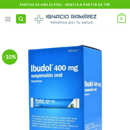
Skip
ENVÍOS 24-48H (3,95€) - GRATIS A PARTIR DE 79€
to
content
0
-10%