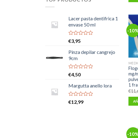
Lacer pasta dentifrica 1
envase 50 ml
-10
Valorado
€
3,95
con
0
Pinza depilar cangrejo
de
9cm
5
MEDI
Flog
Valorado
mg/m
€
4,50
con
pulv
0
1 fr
Margutta anello lora
de
€
11,
5
Valorado
€
12,99
AÑ
con
0
de
5
-10