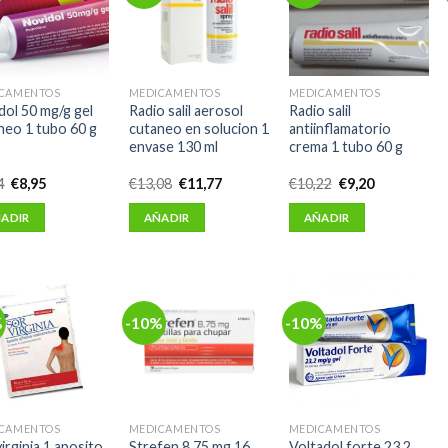
CAMENTOS
MEDICAMENTOS
MEDICAMENTOS
dol 50 mg/g gel
Radio salil aerosol
Radio salil
neo 1 tubo 60 g
cutaneo en solucion 1
antiinflamatorio
envase 130 ml
crema 1 tubo 60 g
El
El
El
El
El
El
4
€
8,95
€
13,08
€
11,77
€
10,22
€
9,20
precio
precio
precio
precio
precio
precio
original
actual
original
actual
original
actual
ADIR
AÑADIR
AÑADIR
era:
es:
era:
es:
era:
es:
€9,94.
€8,95.
€13,08.
€11,77.
€10,22.
€9,20.
%
-10%
-10%
CAMENTOS
MEDICAMENTOS
MEDICAMENTOS
irginia 1 aposito
Strefen 8,75 mg 16
Voltadol forte 23,2