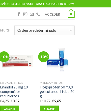
NVÍOS 24-48H (3,95€) - GRATIS A PARTIR DE 79€
0
ACCEDER
esults
-10%
-10%
MEDICAMENTOS
MEDICAMENTOS
Enandol 25 mg 10
Flogoprofen 50 mg/g
comprimidos
gel cutaneo 1 tubo 60
recubiertos
g
El
El
El
El
€
4,25
€
3,82
€
10,72
€
9,65
precio
precio
precio
precio
original
actual
original
actual
AÑADIR
AÑADIR