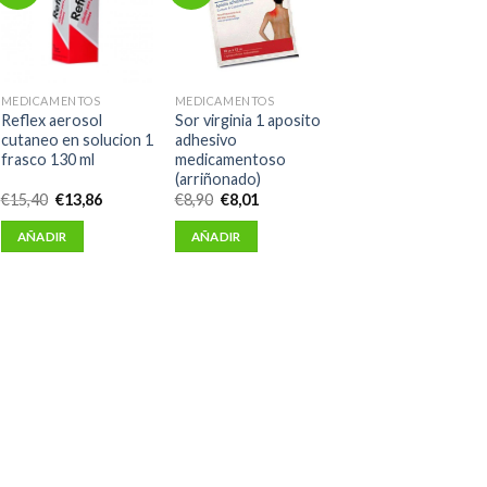
MEDICAMENTOS
MEDICAMENTOS
Reflex aerosol
Sor virginia 1 aposito
cutaneo en solucion 1
adhesivo
frasco 130 ml
medicamentoso
(arriñonado)
El
El
El
El
€
15,40
€
13,86
€
8,90
€
8,01
precio
precio
precio
precio
original
actual
original
actual
AÑADIR
AÑADIR
era:
es:
era:
es:
€15,40.
€13,86.
€8,90.
€8,01.