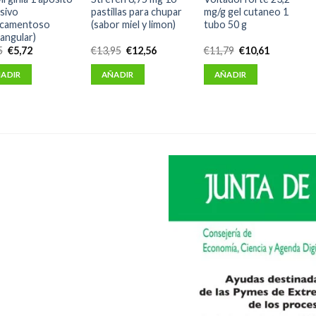
sivo
pastillas para chupar
mg/g gel cutaneo 1
icamentoso
(sabor miel y limon)
tubo 50 g
tangular)
El
El
El
El
El
El
5
€
5,72
€
13,95
€
12,56
€
11,79
€
10,61
precio
precio
precio
precio
precio
precio
original
actual
original
actual
original
actual
ADIR
AÑADIR
AÑADIR
era:
es:
era:
es:
era:
es:
€6,35.
€5,72.
€13,95.
€12,56.
€11,79.
€10,61.