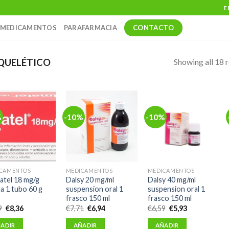
E
CONTACTO
MEDICAMENTOS
PARAFARMACIA
Showing all 18 r
QUELÉTICO
%
-10%
-10%
CAMENTOS
MEDICAMENTOS
MEDICAMENTOS
atel 18 mg/g
Dalsy 20 mg/ml
Dalsy 40 mg/ml
a 1 tubo 60 g
suspension oral 1
suspension oral 1
frasco 150 ml
frasco 150 ml
El
El
El
El
El
El
9
€
8,36
€
7,71
€
6,94
€
6,59
€
5,93
precio
precio
precio
precio
precio
precio
original
actual
original
actual
original
actual
ADIR
AÑADIR
AÑADIR