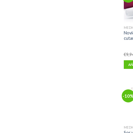
MEDI
Novi
cuta
€
9,9
AÑ
-10
MEDI
Sor v