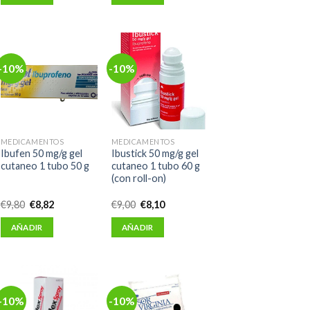
era:
es:
era:
es:
€4,25.
€3,82.
€10,72.
€9,65.
-10%
-10%
MEDICAMENTOS
MEDICAMENTOS
Ibufen 50 mg/g gel
Ibustick 50 mg/g gel
cutaneo 1 tubo 50 g
cutaneo 1 tubo 60 g
(con roll-on)
El
El
El
El
€
9,80
€
8,82
€
9,00
€
8,10
precio
precio
precio
precio
original
actual
original
actual
AÑADIR
AÑADIR
era:
es:
era:
es:
€9,80.
€8,82.
€9,00.
€8,10.
-10%
-10%