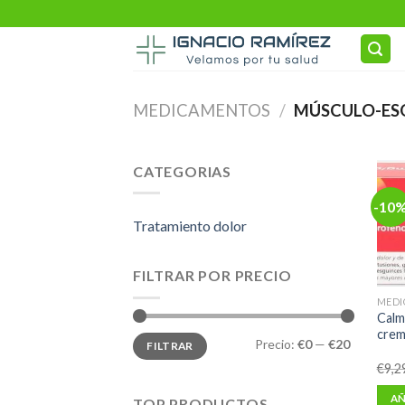
Skip
to
content
MEDICAMENTOS
/
MÚSCULO-ES
CATEGORIAS
-10
Tratamiento dolor
FILTRAR POR PRECIO
MEDI
Calm
crem
Precio
Precio
Precio:
€0
—
€20
FILTRAR
mínimo
máximo
€
9,2
AÑ
TOP PRODUCTOS