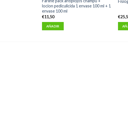
llicida con acido
Farline pack antipiojos champu +
Fisio
os
locion pediculicida 1 envase 100 ml + 1
envase 100 ml
€
11,50
€
25,
AÑADIR
AÑ