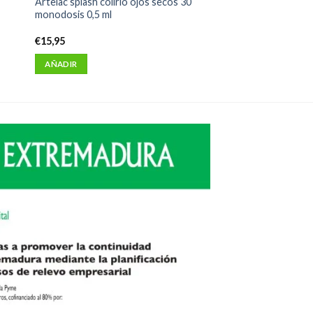
Artelac splash colirio ojos secos 30
monodosis 0,5 ml
€
15,95
AÑADIR