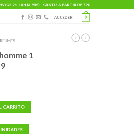
NVÍOS 24-48H (3,95€) - GRATIS A PARTIR DE 79€
0
ACCEDER
RFUMES -
 homme 1
69
e 30 ml nº 69 cantidad
L CARRITO
 UNIDADES