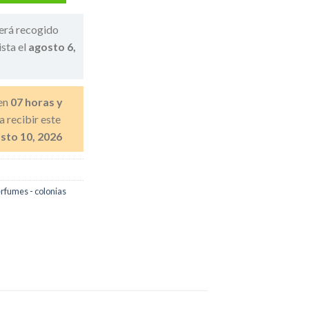
erá recogido
ista el
agosto 6,
en
07 horas y
a recibir este
sto 10, 2026
rfumes - colonias