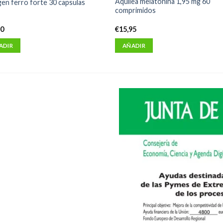
Aquilea melatonina 1,95 mg 60
gen ferro forte 30 capsulas
comprimidos
50
€
15,95
ADIR
AÑADIR