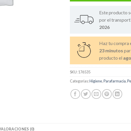
Este producto s
por el transport
2026
Haz tu compra 
23 minutos
par
producto el
ago
SKU:
176535
Categorías:
Higiene
,
Parafarmacia
,
Pe
VALORACIONES (0)