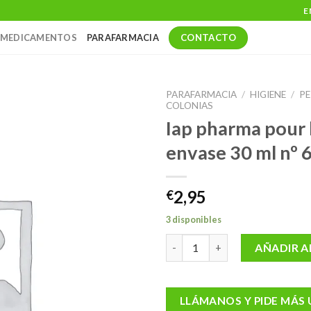
E
CONTACTO
MEDICAMENTOS
PARAFARMACIA
PARAFARMACIA
/
HIGIENE
/
PE
COLONIAS
Iap pharma pour
envase 30 ml nº 
2,95
€
3 disponibles
Iap pharma pour homme 1 envas
AÑADIR A
LLÁMANOS Y PIDE MÁS