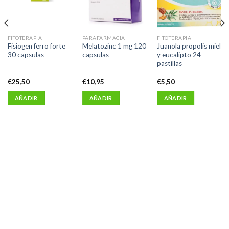
FITOTERAPIA
PARAFARMACIA
FITOTERAPIA
Fisiogen ferro forte
Melatozinc 1 mg 120
Juanola propolis miel
30 capsulas
capsulas
y eucalipto 24
pastillas
€
25,50
€
10,95
€
5,50
AÑADIR
AÑADIR
AÑADIR