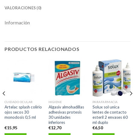
VALORACIONES (0)
Información
PRODUCTOS RELACIONADOS
CUIDADO OCULAR
HIGIENE
PARAFARMACIA
Artelac splash colirio
Algasiv almohadillas
Solux sol unica
ojos secos 30
adhesivas protesis
lentes de contacto
monodosis 0,5 ml
30 unidades
esteril 2 envases 60
inferiores
ml duplo
€
15,95
€
12,70
€
6,50