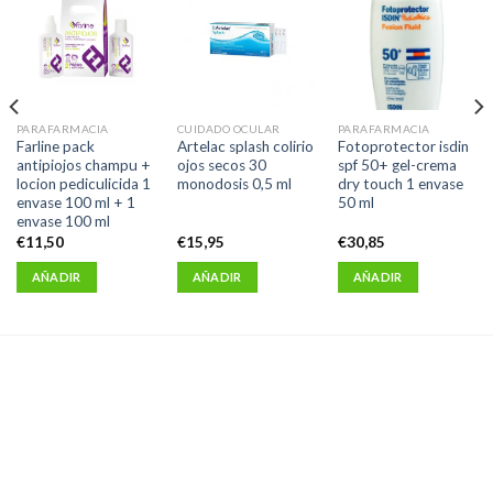
PARAFARMACIA
CUIDADO OCULAR
PARAFARMACIA
Farline pack
Artelac splash colirio
Fotoprotector isdin
antipiojos champu +
ojos secos 30
spf 50+ gel-crema
locion pediculicida 1
monodosis 0,5 ml
dry touch 1 envase
envase 100 ml + 1
50 ml
envase 100 ml
€
11,50
€
15,95
€
30,85
AÑADIR
AÑADIR
AÑADIR