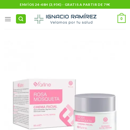
Skip
ENVÍOS 24-48H (3,95€) - GRATIS A PARTIR DE 79€
to
content
0