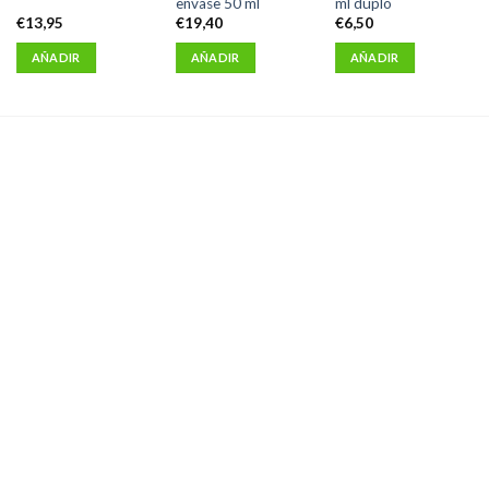
envase 50 ml
ml duplo
€
13,95
€
19,40
€
6,50
AÑADIR
AÑADIR
AÑADIR