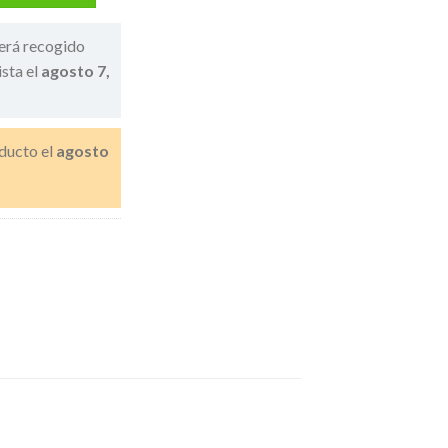
erá recogido
ista el
agosto 7,
ducto el
agosto