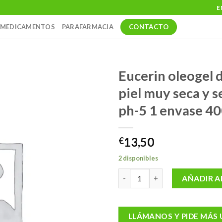
E
CONTACTO
MEDICAMENTOS
PARAFARMACIA
Eucerin oleogel 
piel muy seca y s
ph-5 1 envase 40
13,50
€
2 disponibles
Eucerin oleogel de ducha piel 
AÑADIR A
LLÁMANOS Y PIDE MÁS