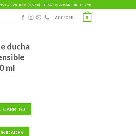
NVÍOS 24-48H (3,95€) - GRATIS A PARTIR DE 79€
0
ACCEDER
de ducha
ensible
0 ml
muy seca y sensible ph-5 1 envase 400 ml cantidad
L CARRITO
 UNIDADES