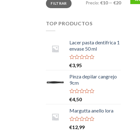
Precio
Precio
Precio:
€10
—
€20
FILTRAR
mínimo
máximo
TOP PRODUCTOS
Lacer pasta dentifrica 1
envase 50 ml
Valorado
€
3,95
con
0
Pinza depilar cangrejo
de
9cm
5
Valorado
€
4,50
con
0
Margutta anello lora
de
5
Valorado
€
12,99
con
0