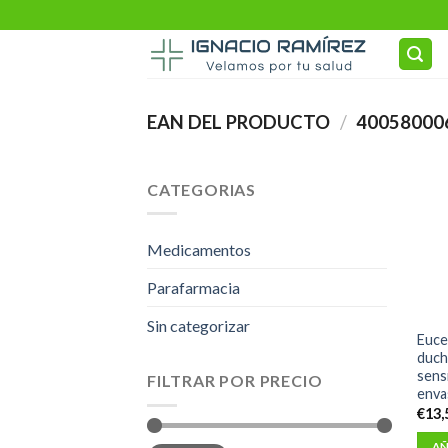
Skip
to
content
EAN DEL PRODUCTO
/
40058000
CATEGORIAS
Medicamentos
Parafarmacia
Sin categorizar
Euce
duch
sens
FILTRAR POR PRECIO
enva
€
13,
AÑ