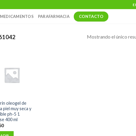
E
CONTACTO
MEDICAMENTOS
PARAFARMACIA
Mostrando el único res
61042
rin oleogel de
a piel muy seca y
ible ph-5 1
se 400 ml
50
ADIR