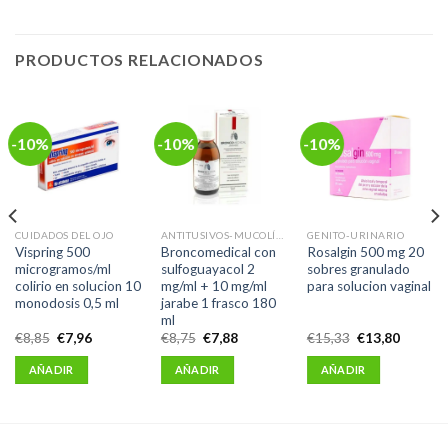
PRODUCTOS RELACIONADOS
-10%
-10%
-10%
CUIDADOS DEL OJO
ANTITUSIVOS-MUCOLÍTICOS-EXPECTORANTES
GENITO-URINARIO
Vispring 500
Broncomedical con
Rosalgin 500 mg 20
microgramos/ml
sulfoguayacol 2
sobres granulado
colirio en solucion 10
mg/ml + 10 mg/ml
para solucion vaginal
monodosis 0,5 ml
jarabe 1 frasco 180
ml
El
El
El
El
El
El
€
8,85
€
7,96
€
8,75
€
7,88
€
15,33
€
13,80
precio
precio
precio
precio
precio
precio
original
actual
original
actual
original
actual
AÑADIR
AÑADIR
AÑADIR
era:
es:
era:
es:
era:
es:
6.
€8,85.
€7,96.
€8,75.
€7,88.
€15,33.
€13,80.