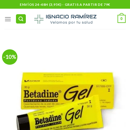
Skip
ENVÍOS 24-48H (3,95€) - GRATIS A PARTIR DE 79€
to
content
0
-10%