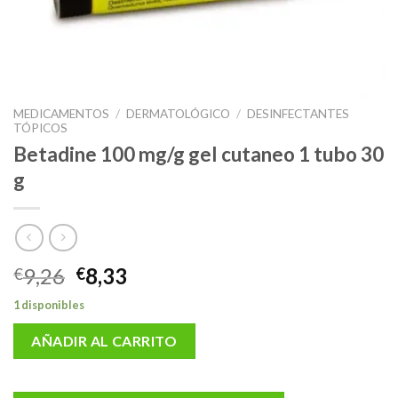
MEDICAMENTOS
/
DERMATOLÓGICO
/
DESINFECTANTES
TÓPICOS
Betadine 100 mg/g gel cutaneo 1 tubo 30
g
El
El
9,26
8,33
€
€
precio
precio
1 disponibles
original
actual
era:
es:
AÑADIR AL CARRITO
€9,26.
€8,33.