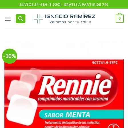
Skip
ENVÍOS 24-48H (3,95€) - GRATIS A PARTIR DE 79€
to
content
0
-10%