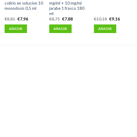
colirio en solucion 10
mg/ml + 10 mg/ml
monodosis 0,5 ml
jarabe 1 frasco 180
ml
El
El
El
El
El
El
€
8,85
€
7,96
€
8,75
€
7,88
€
10,18
€
9,16
precio
precio
precio
precio
precio
precio
original
actual
original
actual
original
actual
AÑADIR
AÑADIR
AÑADIR
era:
es:
era:
es:
era:
es:
€8,85.
€7,96.
€8,75.
€7,88.
€10,18.
€9,16.