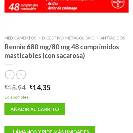
MEDICAMENTOS
/
DIGESTIVO-METABOLISMO
/
ANTIÁCIDOS
Rennie 680 mg/80 mg 48 comprimidos
masticables (con sacarosa)
El
El
15,94
14,35
€
€
precio
precio
1 disponibles
original
actual
era:
es:
AÑADIR AL CARRITO
€15,94.
€14,35.
LLÁMANOS Y PIDE MÁS UNIDADES