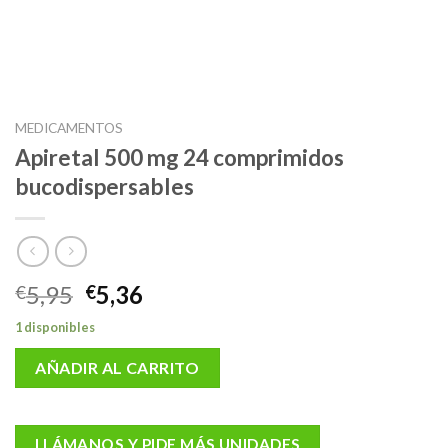
MEDICAMENTOS
Apiretal 500 mg 24 comprimidos
bucodispersables
El
El
5,95
5,36
€
€
precio
precio
1 disponibles
original
actual
era:
es:
AÑADIR AL CARRITO
€5,95.
€5,36.
LLÁMANOS Y PIDE MÁS UNIDADES