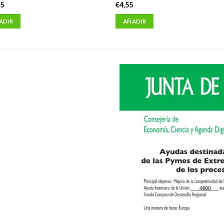
95
€
4,55
ADIR
AÑADIR