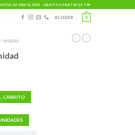
NVÍOS 24-48H (3,95€) - GRATIS A PARTIR DE 79€
0
ACCEDER
/
AYUDAS
nidad
d
L CARRITO
 UNIDADES