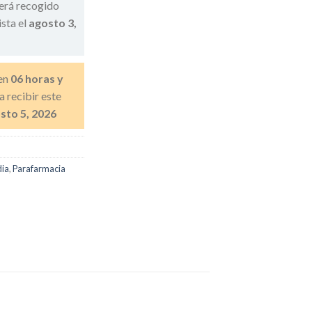
erá recogido
ista el
agosto 3,
en
06 horas y
a recibir este
sto 5, 2026
ia
,
Parafarmacia