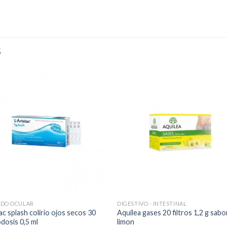
S
ADO OCULAR
DIGESTIVO - INTESTINAL
ac splash colirio ojos secos 30
Aquilea gases 20 filtros 1,2 g sabo
osis 0,5 ml
limon