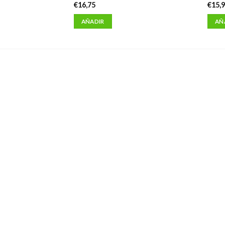
€
16,75
€
15,
AÑADIR
AÑ