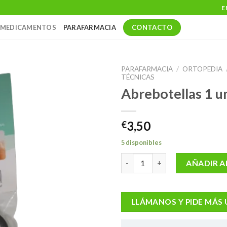
E
CONTACTO
MEDICAMENTOS
PARAFARMACIA
PARAFARMACIA
/
ORTOPEDIA
TÉCNICAS
Abrebotellas 1 u
3,50
€
5 disponibles
Abrebotellas 1 unidad cantida
AÑADIR A
LLÁMANOS Y PIDE MÁS