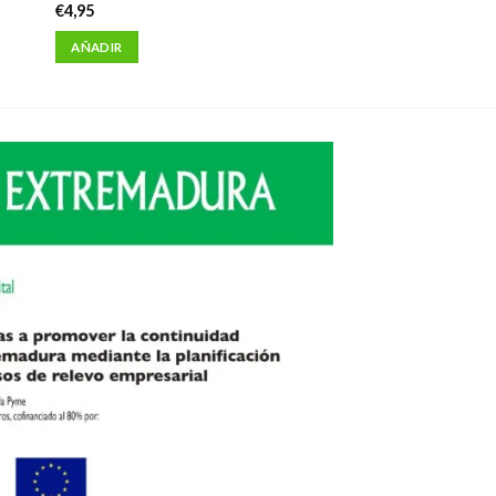
€
4,95
AÑADIR