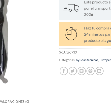
Este producto s
por el transport
2026
Haz tu compra 
24 minutos
par
producto el
ago
SKU:
163933
Categorías:
Ayudas técnicas
,
Ortoped
VALORACIONES (0)