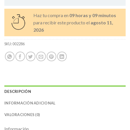
Haz tu compra en
09 horas y 09 minutos
para recibir este producto el
agosto 11,
2026
SKU:
002286
DESCRIPCIÓN
INFORMACIÓN ADICIONAL
VALORACIONES (0)
Información