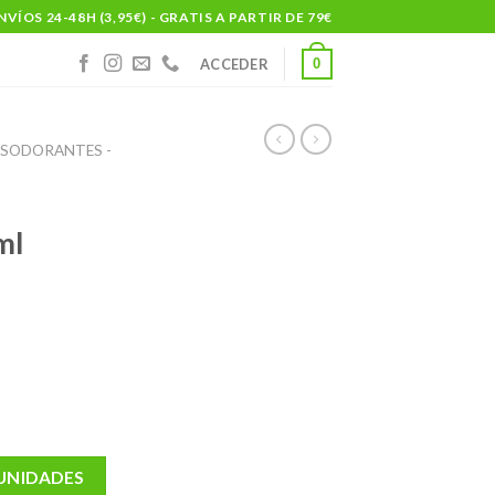
NVÍOS 24-48H (3,95€) - GRATIS A PARTIR DE 79€
0
ACCEDER
ESODORANTES -
ml
 UNIDADES