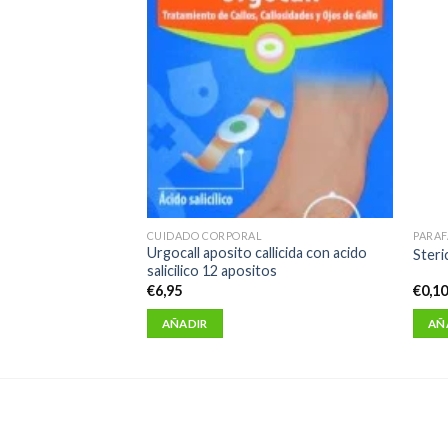
CUIDADO CORPORAL
PARA
rio ojos secos 30
Urgocall aposito callicida con acido
Steri
salicilico 12 apositos
€
6,95
€
0,1
AÑADIR
AÑ