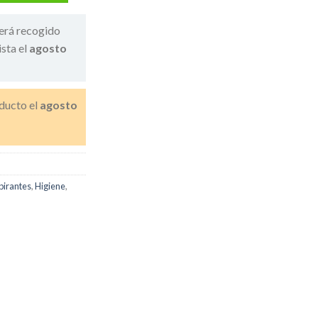
erá recogido
ista el
agosto
ducto el
agosto
pirantes
,
Higiene
,