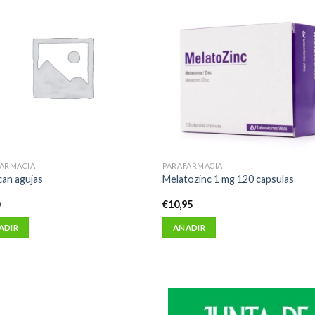
FARMACIA
PARAFARMACIA
can agujas
Melatozinc 1 mg 120 capsulas
0
€
10,95
ADIR
AÑADIR