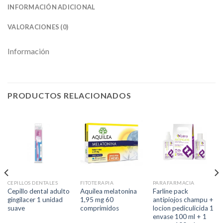
INFORMACIÓN ADICIONAL
VALORACIONES (0)
Información
PRODUCTOS RELACIONADOS
CEPILLOS DENTALES
FITOTERAPIA
PARAFARMACIA
Cepillo dental adulto
Aquilea melatonina
Farline pack
gingilacer 1 unidad
1,95 mg 60
antipiojos champu +
suave
comprimidos
locion pediculicida 1
envase 100 ml + 1