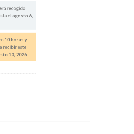
erá recogido
ista el
agosto 6,
en
10 horas y
a recibir este
sto 10, 2026