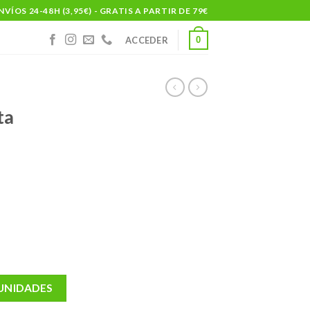
NVÍOS 24-48H (3,95€) - GRATIS A PARTIR DE 79€
0
ACCEDER
ta
 UNIDADES