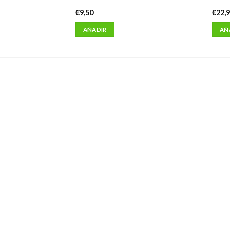
€
9,50
€
22,
AÑADIR
AÑ