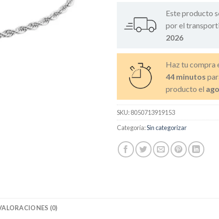
Este producto s
por el transport
2026
Haz tu compra 
44 minutos
par
producto el
ago
SKU:
8050713919153
Categoría:
Sin categorizar
VALORACIONES (0)