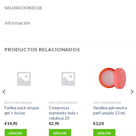
VALORACIONES (0)
Información
PRODUCTOS RELACIONADOS
SIN CATEGORIZAR
SIN CATEGORIZAR
SIN CATEGORIZAR
Farline pack atopia
Compresas
Vaselina gal neutra
gel + locion
maternity inda s
perf umada 13 ml
celulosa 25
€
14,95
€
2,95
€
3,20
AÑADIR
AÑADIR
AÑADIR