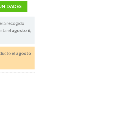
 UNIDADES
erá recogido
ista el
agosto 6,
ducto el
agosto