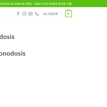
NVÍOS 24-48H (3,95€) - GRATIS A PARTIR DE 79€
0
ACCEDER
dosis
monodosis