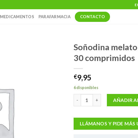
E
CONTACTO
MEDICAMENTOS
PARAFARMACIA
Soñodina melato
30 comprimidos
9,95
€
6 disponibles
Soñodina melatonina forte 30
AÑADIR A
LLÁMANOS Y PIDE MÁS