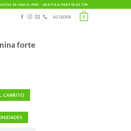
NVÍOS 24-48H (3,95€) - GRATIS A PARTIR DE 79€
0
ACCEDER
nina forte
 comprimidos cantidad
L CARRITO
 UNIDADES