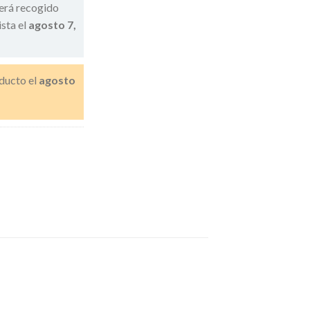
erá recogido
ista el
agosto 7,
ducto el
agosto