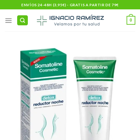
Skip
ENVÍOS 24-48H (3,95€) - GRATIS A PARTIR DE 79€
to
content
0