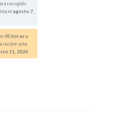
erá recogido
ista el
agosto 7,
en
05 horas y
a recibir este
sto 11, 2026