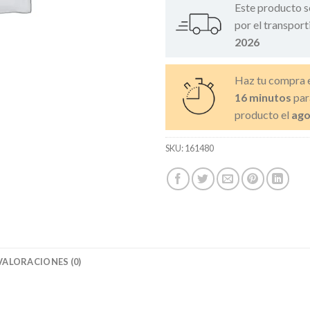
Este producto s
por el transport
2026
Haz tu compra 
16 minutos
par
producto el
ago
SKU:
161480
VALORACIONES (0)