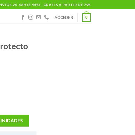
NVÍOS 24-48H (3,95€) - GRATIS A PARTIR DE 79€
0
ACCEDER
protecto
 UNIDADES