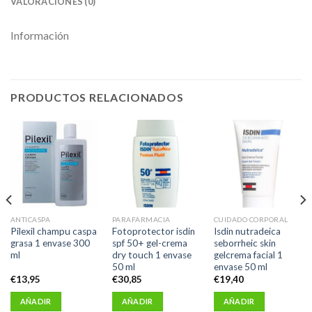
VALORACIONES (0)
Información
PRODUCTOS RELACIONADOS
ANTICASPA
PARAFARMACIA
CUIDADO CORPORAL
Pilexil champu caspa
Fotoprotector isdin
Isdin nutradeica
grasa 1 envase 300
spf 50+ gel-crema
seborrheic skin
ml
dry touch 1 envase
gelcrema facial 1
50 ml
envase 50 ml
€
13,95
€
30,85
€
19,40
AÑADIR
AÑADIR
AÑADIR