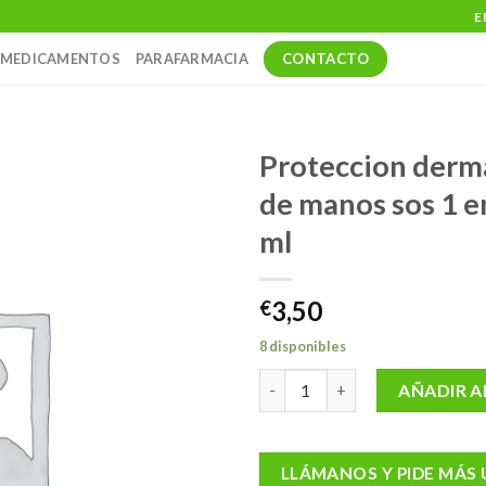
E
CONTACTO
MEDICAMENTOS
PARAFARMACIA
Proteccion derm
de manos sos 1 e
ml
3,50
€
8 disponibles
Proteccion derma crema de man
AÑADIR A
LLÁMANOS Y PIDE MÁS