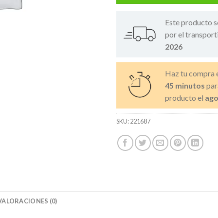
Este producto s
por el transport
2026
Haz tu compra 
45 minutos
par
producto el
ago
SKU:
221687
VALORACIONES (0)