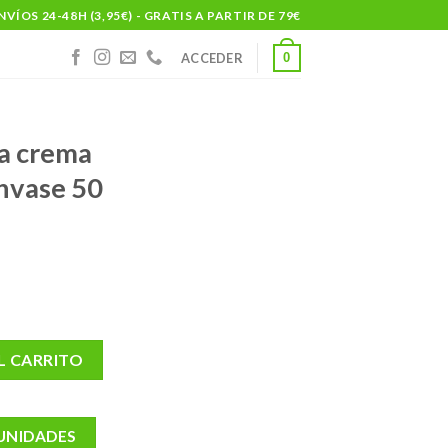
NVÍOS 24-48H (3,95€) - GRATIS A PARTIR DE 79€
0
ACCEDER
a crema
nvase 50
os sos 1 envase 50 ml cantidad
L CARRITO
 UNIDADES