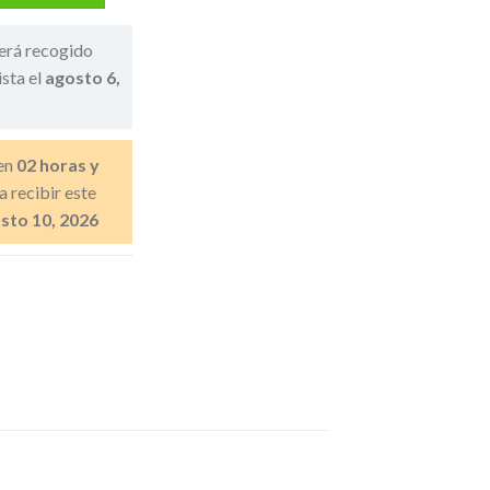
erá recogido
ista el
agosto 6,
en
02 horas y
a recibir este
sto 10, 2026