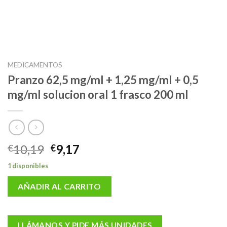
MEDICAMENTOS
Pranzo 62,5 mg/ml + 1,25 mg/ml + 0,5
mg/ml solucion oral 1 frasco 200 ml
El
El
10,19
9,17
€
€
precio
precio
1 disponibles
original
actual
era:
es:
AÑADIR AL CARRITO
€10,19.
€9,17.
LLÁMANOS Y PIDE MÁS UNIDADES