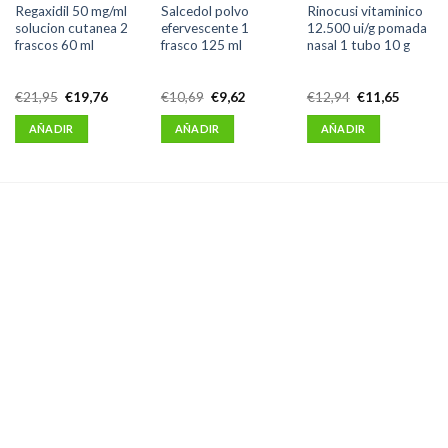
Regaxidil 50 mg/ml
Salcedol polvo
Rinocusi vitaminico
solucion cutanea 2
efervescente 1
12.500 ui/g pomada
frascos 60 ml
frasco 125 ml
nasal 1 tubo 10 g
El
El
El
El
El
El
€
21,95
€
19,76
€
10,69
€
9,62
€
12,94
€
11,65
precio
precio
precio
precio
precio
precio
original
actual
original
actual
original
actual
AÑADIR
AÑADIR
AÑADIR
era:
es:
era:
es:
era:
es:
0.
€21,95.
€19,76.
€10,69.
€9,62.
€12,94.
€11,65.