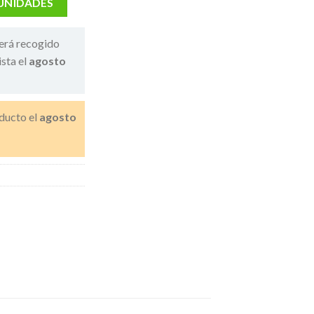
 UNIDADES
erá recogido
ista el
agosto
ducto el
agosto