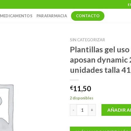
E
CONTACTO
MEDICAMENTOS
PARAFARMACIA
SIN CATEGORIZAR
Plantillas gel uso
aposan dynamic 
unidades talla 4
11,50
€
2 disponibles
Plantillas gel uso diario aposa
AÑADIR A