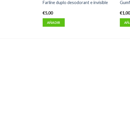
 reparador de
Farline duplo desodorant e invisible
Gumfi
€
5,00
€
1,0
AÑADIR
AÑ