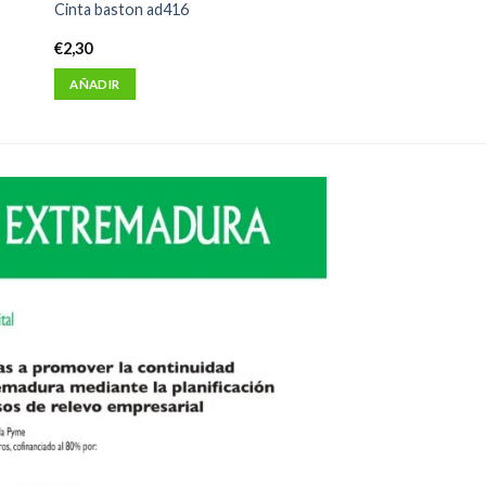
Cinta baston ad416
€
2,30
AÑADIR