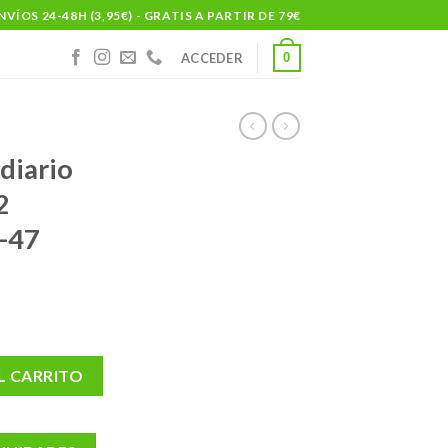
NVÍOS 24-48H (3,95€) - GRATIS A PARTIR DE 79€
0
ACCEDER
 diario
2
1-47
n dynamic 2 unidades talla 41-47 cantidad
L CARRITO