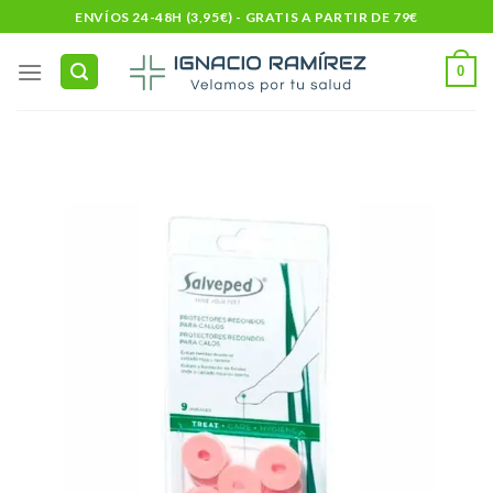
Skip
ENVÍOS 24-48H (3,95€) - GRATIS A PARTIR DE 79€
to
content
0