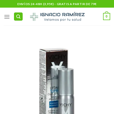
Skip
ENVÍOS 24-48H (3,95€) - GRATIS A PARTIR DE 79€
to
content
0