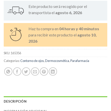
Este producto será recogido por el
transportista el
agosto 6, 2026
Haz tu compra en
04 horas y 40 minutos
para recibir este producto el
agosto 10,
2026
SKU:
165356
Categorías:
Contorno de ojos
,
Dermocosmética
,
Parafarmacia
DESCRIPCIÓN