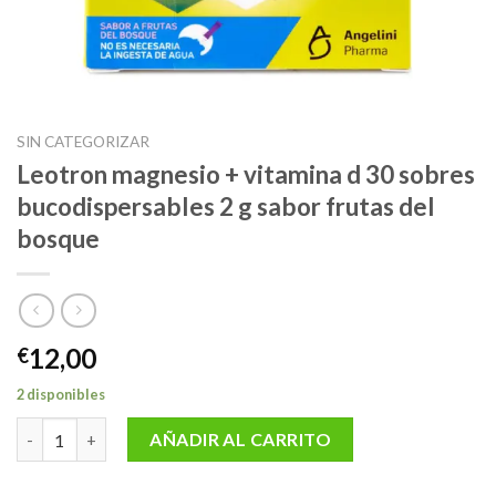
SIN CATEGORIZAR
Leotron magnesio + vitamina d 30 sobres
bucodispersables 2 g sabor frutas del
bosque
12,00
€
2 disponibles
Leotron magnesio + vitamina d 30 sobres bucodispersables 2 g s
AÑADIR AL CARRITO