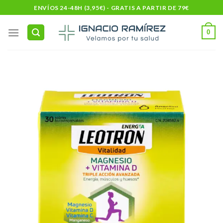
Skip
ENVÍOS 24-48H (3,95€) - GRATIS A PARTIR DE 79€
to
content
0