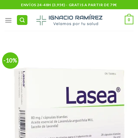
Skip
ENVÍOS 24-48H (3,95€) - GRATIS A PARTIR DE 79€
to
content
0
-10%