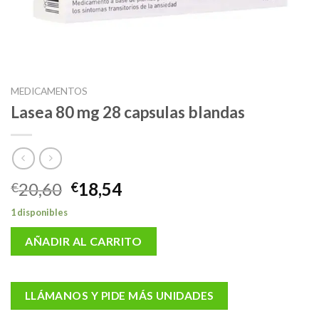
MEDICAMENTOS
Lasea 80 mg 28 capsulas blandas
El
El
20,60
18,54
€
€
precio
precio
1 disponibles
original
actual
era:
es:
AÑADIR AL CARRITO
€20,60.
€18,54.
LLÁMANOS Y PIDE MÁS UNIDADES