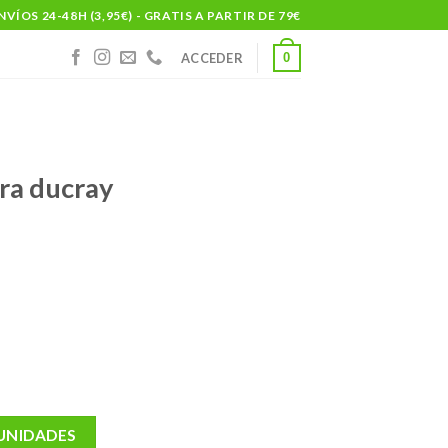
NVÍOS 24-48H (3,95€) - GRATIS A PARTIR DE 79€
0
ACCEDER
ra ducray
 UNIDADES