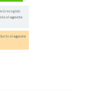
erá recogido
ista el
agosto
ducto el
agosto