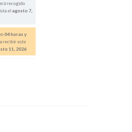
erá recogido
ista el
agosto 7,
en
04 horas y
a recibir este
sto 11, 2026