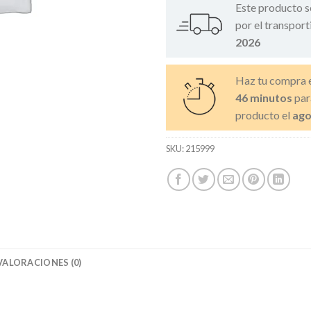
Este producto s
por el transport
2026
Haz tu compra 
46 minutos
par
producto el
ago
SKU:
215999
VALORACIONES (0)