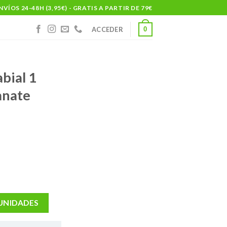
NVÍOS 24-48H (3,95€) - GRATIS A PARTIR DE 79€
0
ACCEDER
abial 1
ranate
 UNIDADES