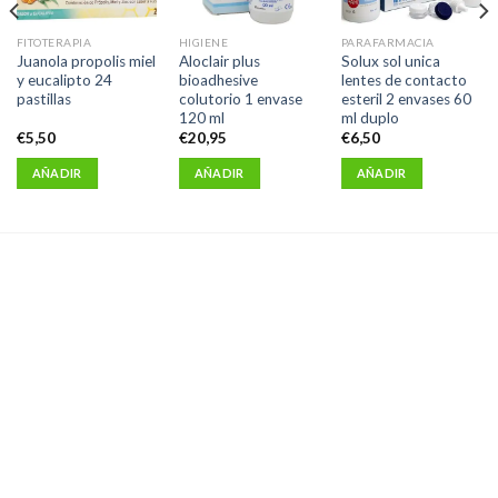
FITOTERAPIA
HIGIENE
PARAFARMACIA
Juanola propolis miel
Aloclair plus
Solux sol unica
y eucalipto 24
bioadhesive
lentes de contacto
pastillas
colutorio 1 envase
esteril 2 envases 60
120 ml
ml duplo
€
5,50
€
20,95
€
6,50
AÑADIR
AÑADIR
AÑADIR