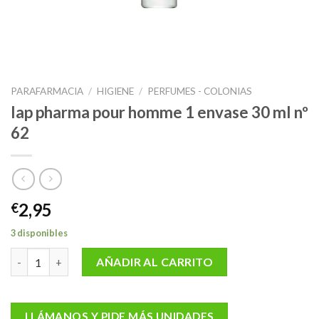
PARAFARMACIA
/
HIGIENE
/
PERFUMES - COLONIAS
Iap pharma pour homme 1 envase 30 ml nº
62
2,95
€
3 disponibles
Iap pharma pour homme 1 envase 30 ml nº 62 cantidad
AÑADIR AL CARRITO
LLÁMANOS Y PIDE MÁS UNIDADES