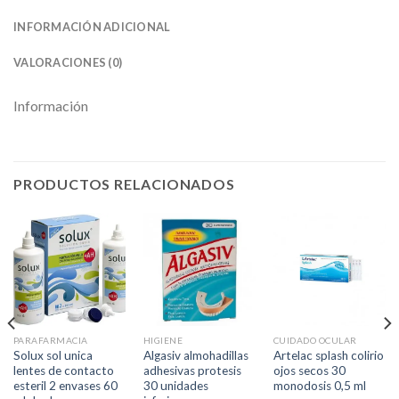
INFORMACIÓN ADICIONAL
VALORACIONES (0)
Información
PRODUCTOS RELACIONADOS
PARAFARMACIA
HIGIENE
CUIDADO OCULAR
Solux sol unica
Algasiv almohadillas
Artelac splash colirio
lentes de contacto
adhesivas protesis
ojos secos 30
esteril 2 envases 60
30 unidades
monodosis 0,5 ml