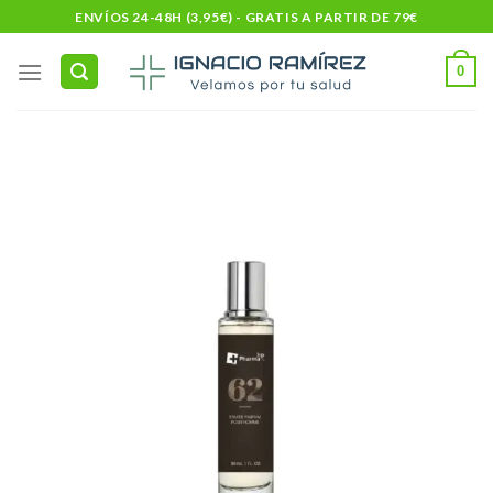
Skip
ENVÍOS 24-48H (3,95€) - GRATIS A PARTIR DE 79€
to
content
0