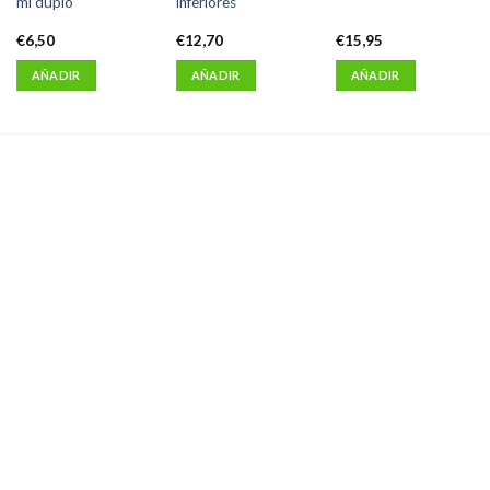
ml duplo
inferiores
€
6,50
€
12,70
€
15,95
AÑADIR
AÑADIR
AÑADIR