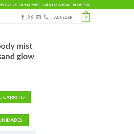
NVÍOS 24-48H (3,95€) - GRATIS A PARTIR DE 79€
0
ACCEDER
body mist
sand glow
vase 100 ml sand glow cantidad
L CARRITO
 UNIDADES