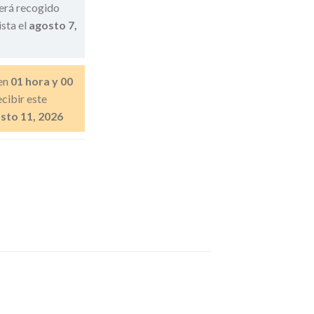
erá recogido
ista el
agosto 7,
en
01 hora y 00
cibir este
sto 11, 2026