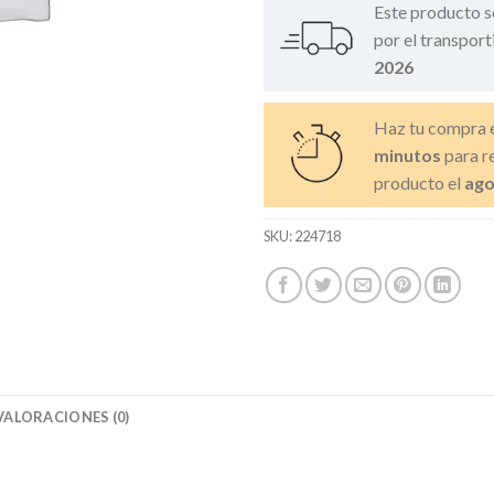
Este producto s
por el transport
2026
Haz tu compra 
minutos
para re
producto el
ago
SKU:
224718
VALORACIONES (0)