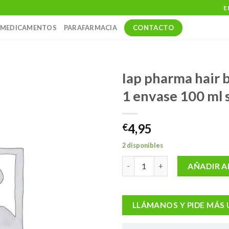
E
CONTACTO
MEDICAMENTOS
PARAFARMACIA
Iap pharma hair 
1 envase 100 ml 
4,95
€
2 disponibles
Iap pharma hair body mist 1 en
AÑADIR A
LLÁMANOS Y PIDE MÁS