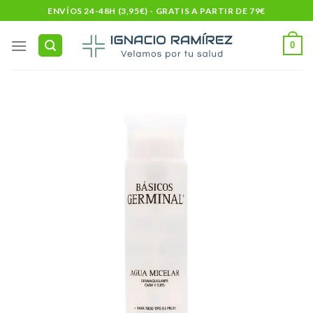
Skip
ENVÍOS 24-48H (3,95€) - GRATIS A PARTIR DE 79€
to
content
0