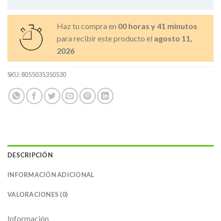
Haz tu compra en
00 horas y 41 minutos
para recibir este producto el
agosto 11,
2026
SKU:
8055035350530
DESCRIPCIÓN
INFORMACIÓN ADICIONAL
VALORACIONES (0)
Información