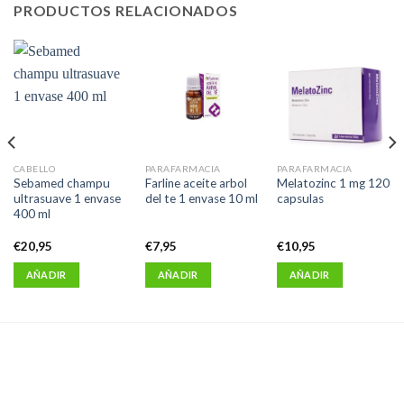
PRODUCTOS RELACIONADOS
CABELLO
PARAFARMACIA
PARAFARMACIA
Sebamed champu
Farline aceite arbol
Melatozinc 1 mg 120
ultrasuave 1 envase
del te 1 envase 10 ml
capsulas
400 ml
€
20,95
€
7,95
€
10,95
AÑADIR
AÑADIR
AÑADIR