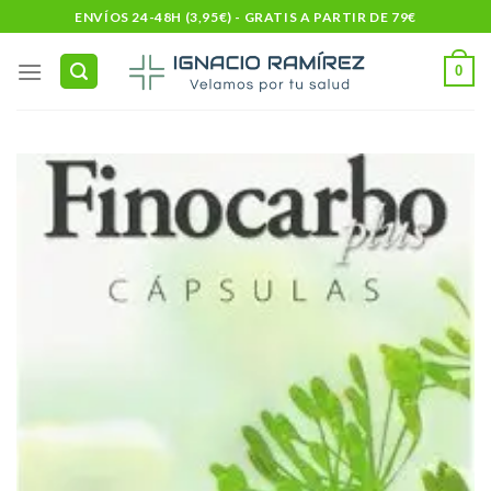
Skip
ENVÍOS 24-48H (3,95€) - GRATIS A PARTIR DE 79€
to
content
0