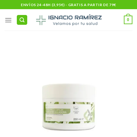
Skip
ENVÍOS 24-48H (3,95€) - GRATIS A PARTIR DE 79€
to
content
0