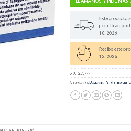
LLÁMANOS Y PIDE MÁS
Este producto s
por el transport
10, 2026
Recibe este pro
12, 2026
SKU:
253799
Categorías:
Botiquín
,
Parafarmacia
,
S
VALORACIONES (0)