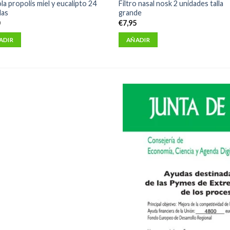
la propolis miel y eucalipto 24
Filtro nasal nosk 2 unidades talla
las
grande
0
€
7,95
ADIR
AÑADIR