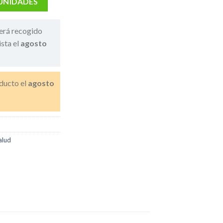
 UNIDADES
erá recogido
ista el
agosto
ducto el
agosto
alud