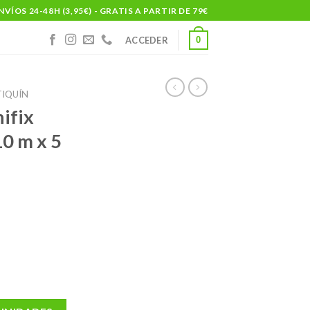
NVÍOS 24-48H (3,95€) - GRATIS A PARTIR DE 79€
0
ACCEDER
IQUÍN
ifix
10 m x 5