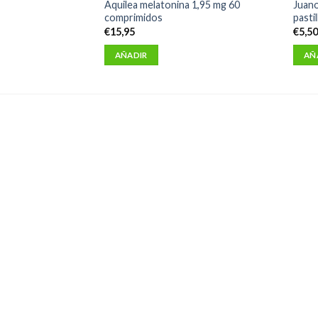
ras spray 1 envase
Aquilea melatonina 1,95 mg 60
Juano
comprimidos
pastil
€
15,95
€
5,5
AÑADIR
AÑ