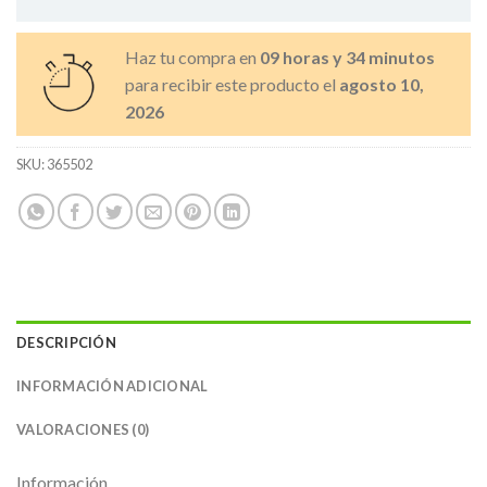
Haz tu compra en
09 horas y 34 minutos
para recibir este producto el
agosto 10,
2026
SKU:
365502
DESCRIPCIÓN
INFORMACIÓN ADICIONAL
VALORACIONES (0)
Información