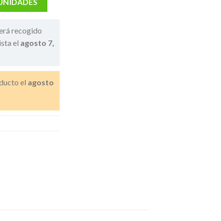
 UNIDADES
erá recogido
ista el
agosto 7,
ducto el
agosto