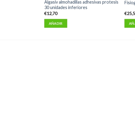
Algasiv almohadillas adhesivas protesis
 30 capsulas
Fisio
30 unidades inferiores
€
12,70
€
25,
AÑADIR
AÑ