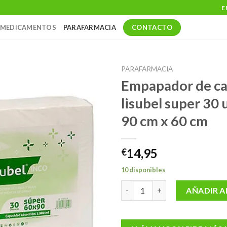
E
CONTACTO
MEDICAMENTOS
PARAFARMACIA
PARAFARMACIA
Empapador de c
lisubel super 30
90 cm x 60 cm
14,95
€
10 disponibles
Empapador de cama lisubel sup
AÑADIR A