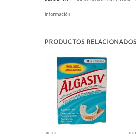
Información
PRODUCTOS RELACIONADO
Á
HIGIENE
FITOT