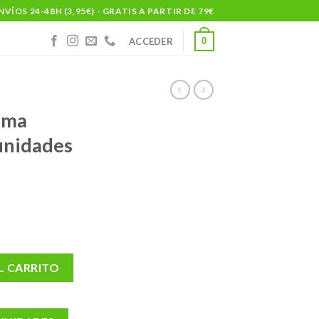
NVÍOS 24-48H (3,95€) - GRATIS A PARTIR DE 79€
0
ACCEDER
ama
 unidades
er 30 unidades 90 cm x 60 cm cantidad
L CARRITO