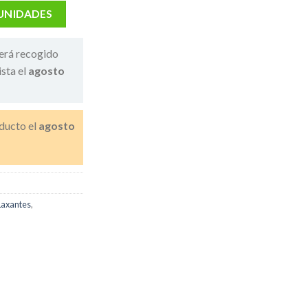
 UNIDADES
erá recogido
ista el
agosto
ducto el
agosto
Laxantes
,