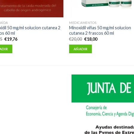
AÍDA
MEDICAMENTOS
idil 50 mg/ml solucion cutanea 2
Minoxidil viñas 50 mg/ml solucion
os 60 ml
cutanea 2 frascos 60 ml
El
El
El
El
95
€
19,76
€
20,00
€
18,00
precio
precio
precio
precio
original
actual
original
actual
ADIR
AÑADIR
era:
es:
era:
es:
€21,95.
€19,76.
€20,00.
€18,00.