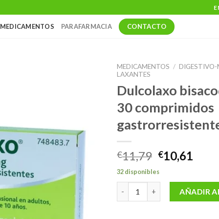
E
CONTACTO
MEDICAMENTOS
PARAFARMACIA
MEDICAMENTOS
/
DIGESTIVO
LAXANTES
Dulcolaxo bisaco
30 comprimidos
gastrorresistent
El
El
11,79
10,61
€
€
precio
prec
32 disponibles
original
actu
Dulcolaxo bisacodilo 5 mg 30 
era:
es:
AÑADIR A
€11,79.
€10,