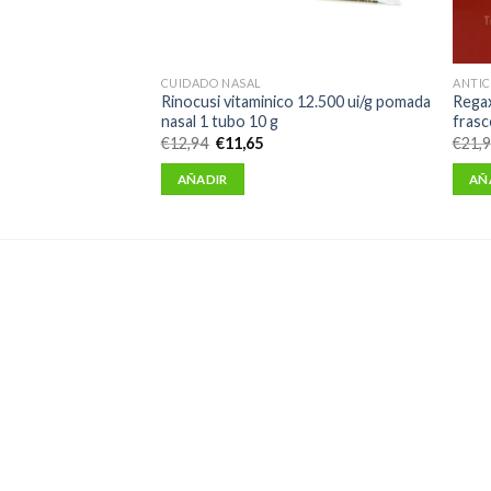
CUIDADO NASAL
ANTIC
 40 mg/ml solucion
Rinocusi vitaminico 12.500 ui/g pomada
Regax
25 ml
nasal 1 tubo 10 g
frasc
El
El
€
12,94
€
11,65
€
21,
precio
precio
original
actual
AÑADIR
AÑ
era:
es:
€12,94.
€11,65.