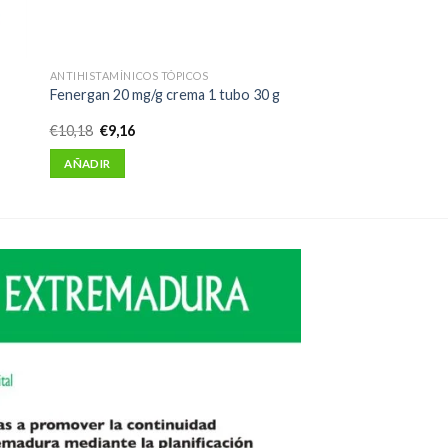
ANTIHISTAMÍNICOS TÓPICOS
Fenergan 20 mg/g crema 1 tubo 30 g
El
El
€
10,18
€
9,16
precio
precio
original
actual
AÑADIR
era:
es:
€10,18.
€9,16.