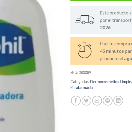
Este producto s
por el transport
2026
Haz tu compra 
45 minutos
par
producto el
ago
SKU:
380089
Categorías:
Dermocosmética
,
Limpiez
Parafarmacia