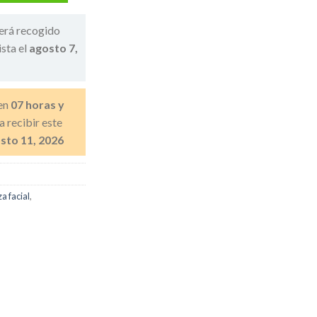
erá recogido
ista el
agosto 7,
en
07 horas y
a recibir este
sto 11, 2026
a facial
,