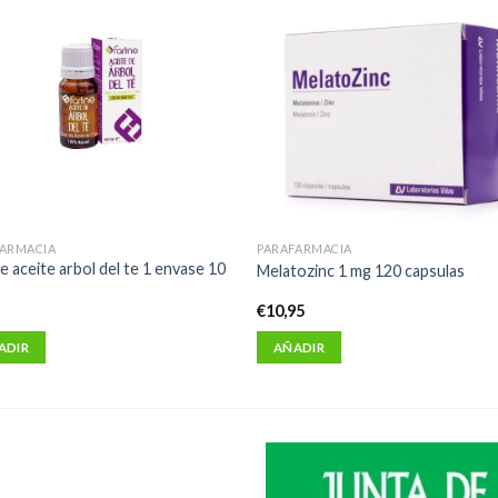
FARMACIA
PARAFARMACIA
ne aceite arbol del te 1 envase 10
Melatozinc 1 mg 120 capsulas
5
€
10,95
ADIR
AÑADIR