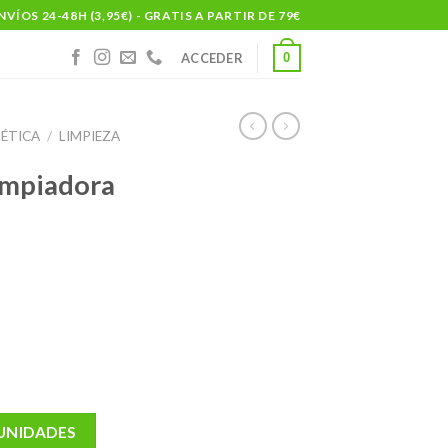
NVÍOS 24-48H (3,95€) - GRATIS A PARTIR DE 79€
0
ACCEDER
ÉTICA
/
LIMPIEZA
limpiadora
 UNIDADES