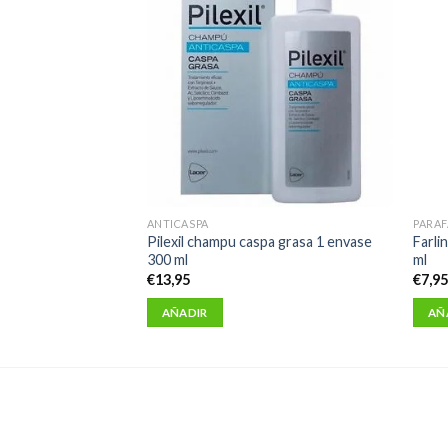
ANTICASPA
PARA
eborrheic skin
Pilexil champu caspa grasa 1 envase
Farli
envase 50 ml
300 ml
ml
€
13,95
€
7,9
AÑADIR
AÑ