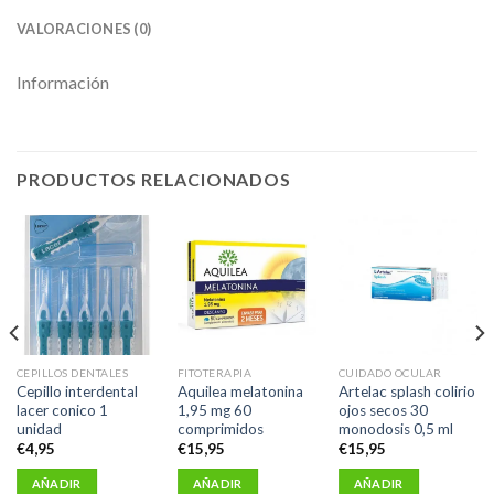
VALORACIONES (0)
Información
PRODUCTOS RELACIONADOS
CEPILLOS DENTALES
FITOTERAPIA
CUIDADO OCULAR
Cepillo interdental
Aquilea melatonina
Artelac splash colirio
lacer conico 1
1,95 mg 60
ojos secos 30
unidad
comprimidos
monodosis 0,5 ml
€
4,95
€
15,95
€
15,95
AÑADIR
AÑADIR
AÑADIR