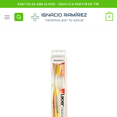
Skip
ENVÍOS 24-48H (3,95€) - GRATIS A PARTIR DE 79€
to
content
0