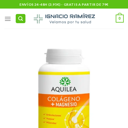
Skip
ENVÍOS 24-48H (3,95€) - GRATIS A PARTIR DE 79€
to
content
0