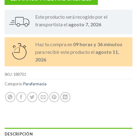
Este producto será recogido por el
transportista el
agosto 7, 2026
Haz tu compra en
09 horas y 36 minutos
para recibir este producto el
agosto 11,
2026
SKU:
188701
Categoría:
Parafarmacia
DESCRIPCIÓN