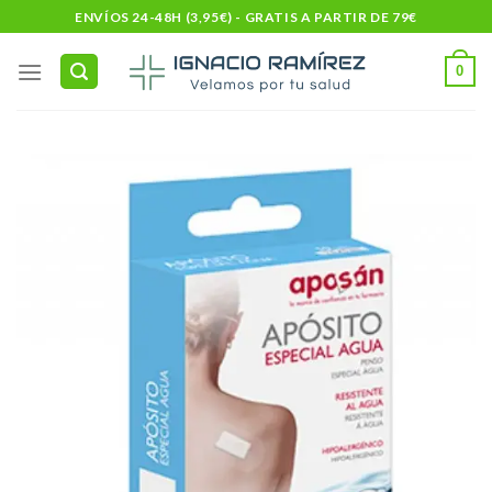
Skip
ENVÍOS 24-48H (3,95€) - GRATIS A PARTIR DE 79€
to
content
0